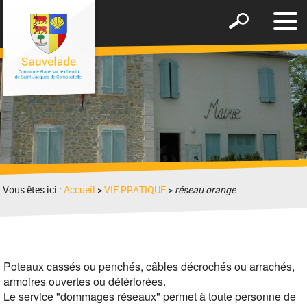
Affic
Afficher
le
le
men
formulaire
de
recherche
Vous êtes ici :
Accueil
>
VIE PRATIQUE
>
réseau orange
Poteaux cassé
s ou penchés, câbles décrochés ou arrachés,
armoires ouvertes ou détério
rées.
Le service "dommages réseaux" permet à toute personne de