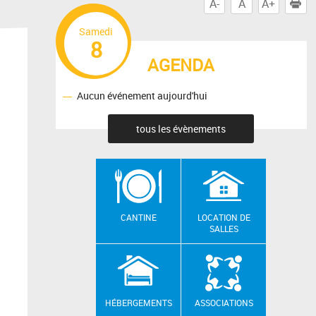
A-
A
A+
I
Samedi
8
AGENDA
Aucun événement aujourd'hui
tous les évènements
CANTINE
LOCATION DE
SALLES
HÉBERGEMENTS
ASSOCIATIONS