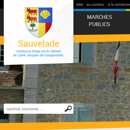
Aller :
au contenu
-
à la recherche
MARCHES
PUBLICS
Effectuer
une
recherche