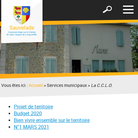
Affic
Afficher
le
le
men
formulaire
de
recherche
Vous êtes ici :
Accueil
> Services municipaux >
La C.C.L.O.
Projet de territoire
Budget 2020
Bien vivre ensemble sur le territoire
N°1 MARS 2021