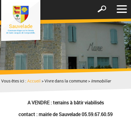
Affic
Afficher
le
le
men
formulaire
de
recherche
Vous êtes ici :
Accueil
> Vivre dans la commune >
Immobilier
A VENDRE : terrains à bâtir viabilisés
contact : mairie de
Sauvelad
e
05.59.67.60.59