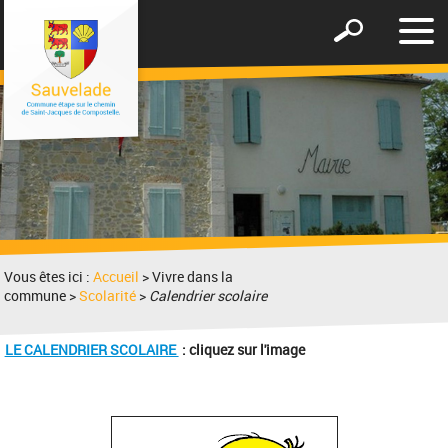
Affic
Afficher
le
le
men
formulaire
de
recherche
Vous êtes ici :
Accueil
> Vivre dans la
commune >
Scolarité
>
Calendrier scolaire
LE CALENDRIER SCOLAIRE
: cliquez sur l'image