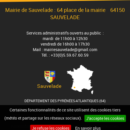
Mairie de Sauvelade : 64 place de la mairie 64150
SAUVELADE
Services administratifs ouverts au public :
mardi de 11h00 à 12h30
vendredi de 16h00 à 17h30
Mail : mairiesauvelade@gmail.com
Tél. : +33(0)5.59.67.60.59
DÉPARTEMENT DES PYRÉNÉES-ATLANTIQUES (64)
Certaines fonctionnalités de ce site utilisent des cookies tiers
Accueil
Contact
Plan du site
Mentions légales
(météo et partage sur les réseaux sociaux).
J'accepte les cookies
Accessibilité
Cookies
Site internet pour communes
Je refuse les cookies
En savoir plus