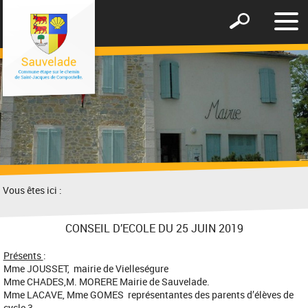
Affic
Afficher
le
le
men
formulaire
de
recherche
Vous êtes ici :
CONSEIL D’ECOLE DU 25 JUIN 2019
Présents
:
Mme JOUSSET, mairie de Vielleségure
Mme CHADES,M. MORERE Mairie de Sauvelade.
Mme LACAVE, Mme GOMES représentantes des parents d’élèves de
cycle 3