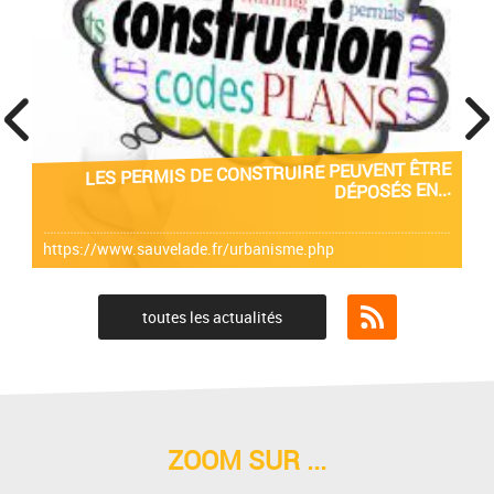
prev
next
LES PERMIS DE CONSTRUIRE PEUVENT ÊTRE
DÉPOSÉS EN...
https://www.sauvelade.fr/urbanisme.php
toutes les actualités
Flux RSS
ZOOM SUR ...