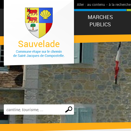
Aller :
au contenu
-
à la recherche
MARCHES
PUBLICS
Effectuer
une
recherche