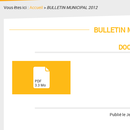
Vous êtes ici :
Accueil
>
BULLETIN MUNICIPAL 2012
BULLETIN 
DO
(
PDF
3.3
Mo
)
Publié le
J