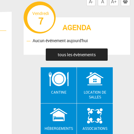
A-
A
A+
I
Vendredi
7
AGENDA
Aucun événement aujourd'hui
tous les évènements
CANTINE
LOCATION DE
SALLES
HÉBERGEMENTS
ASSOCIATIONS